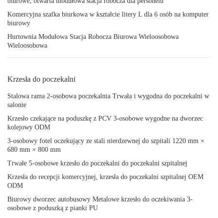
biurowe, otwarta modułowa stacja robocza dla personelu
Komercyjna szafka biurkowa w kształcie litery L dla 6 osób na komputer
biurowy
Hurtownia Modułowa Stacja Robocza Biurowa Wieloosobowa
Wieloosobowa
Krzesła do poczekalni
Stalowa rama 2-osobowa poczekalnia Trwała i wygodna do poczekalni w
salonie
Krzesło czekające na poduszkę z PCV 3-osobowe wygodne na dworzec
kolejowy ODM
3-osobowy fotel oczekujący ze stali nierdzewnej do szpitali 1220 mm ×
680 mm × 800 mm
Trwałe 5-osobowe krzesło do poczekalni do poczekalni szpitalnej
Krzesła do recepcji komercyjnej, krzesła do poczekalni szpitalnej OEM
ODM
Biurowy dworzec autobusowy Metalowe krzesło do oczekiwania 3-
osobowe z poduszką z pianki PU