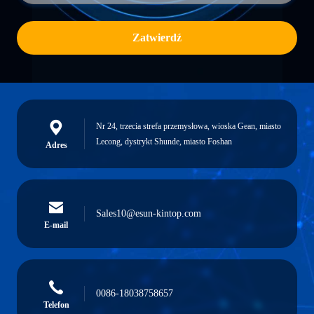
Zatwierdź
Nr 24, trzecia strefa przemysłowa, wioska Gean, miasto
Lecong, dystrykt Shunde, miasto Foshan
Adres
Sales10@esun-kintop.com
E-mail
0086-18038758657
Telefon