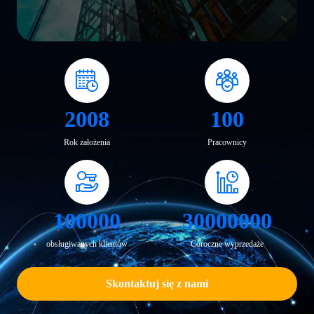
2008
100
Rok założenia
Pracownicy
100000
30000000
obsługiwanych klientów
Coroczne wyprzedaże
Skontaktuj się z nami