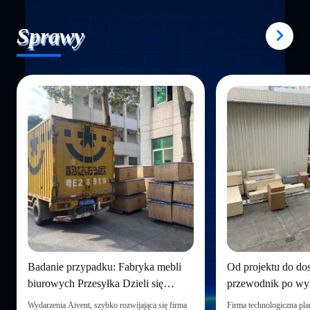
Sprawy
Badanie przypadku: Fabryka mebli
Od projektu do do
biurowych Przesyłka Dzieli się
przewodnik po wy
przypadkami
mebli biurowych 
Wydarzenia Aivent, szybko rozwijająca się firma
Firma technologiczna pla