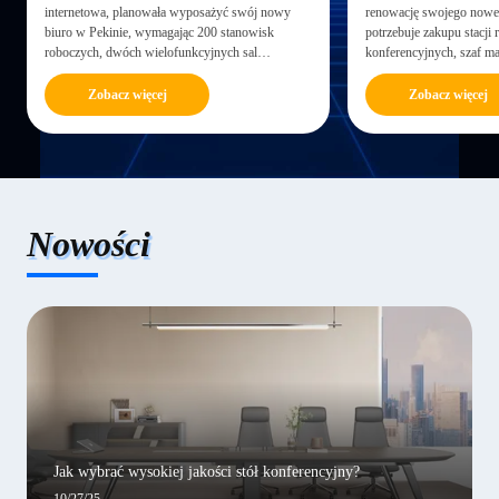
internetowa, planowała wyposażyć swój nowy
renowację swojego nowe
biuro w Pekinie, wymagając 200 stanowisk
potrzebuje zakupu stacji 
roboczych, dwóch wielofunkcyjnych sal
konferencyjnych, szaf m
konferencyjnych i recepcji.Aby zapewnić jakość i
ergonomicznych krzeseł.
terminowość, Aivent wybrał Ekintop Office
jakości i projektu, Zhan
Zobacz więcej
Zobacz więcej
Furniture Factory's one-stop service ...
strony internetowej firmy
Nowości
Jak wybrać wysokiej jakości stół konferencyjny?