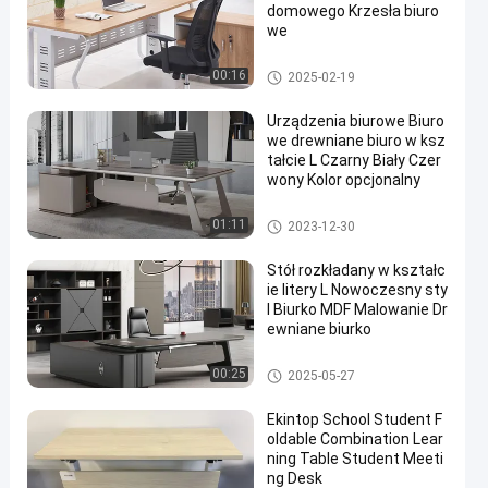
domowego Krzesła biuro
we
Biuro handlowe
00:16
2025-02-19
Urządzenia biurowe Biuro
we drewniane biuro w ksz
tałcie L Czarny Biały Czer
wony Kolor opcjonalny
Nowoczesne biuro domowe
01:11
2023-12-30
Stół rozkładany w kształc
ie litery L Nowoczesny sty
l Biurko MDF Malowanie Dr
ewniane biurko
Nowoczesne biuro domowe
00:25
2025-05-27
Ekintop School Student F
oldable Combination Lear
ning Table Student Meeti
ng Desk