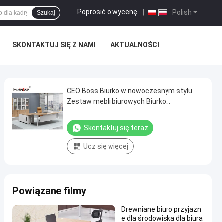
Poprosić o wycenę
|
Polish
Szukaj
SKONTAKTUJ SIĘ Z NAMI
AKTUALNOŚCI
CEO Boss Biurko w nowoczesnym stylu
Zestaw mebli biurowych Biurko
wykonawcze
Skontaktuj się teraz
Ucz się więcej
Powiązane filmy
Drewniane biuro przyjazn
e dla środowiska dla biura