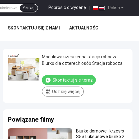
Poprosić o wycenę
|
Polish
Szukaj
SKONTAKTUJ SIĘ Z NAMI
AKTUALNOŚCI
Modułowa sześcienna stacja robocza
Biurko dla czterech osób Stacja robocza
do biura
Skontaktuj się teraz
Ucz się więcej
Powiązane filmy
Biurko domowe i krzesło
SGS Luksusowe biurko z