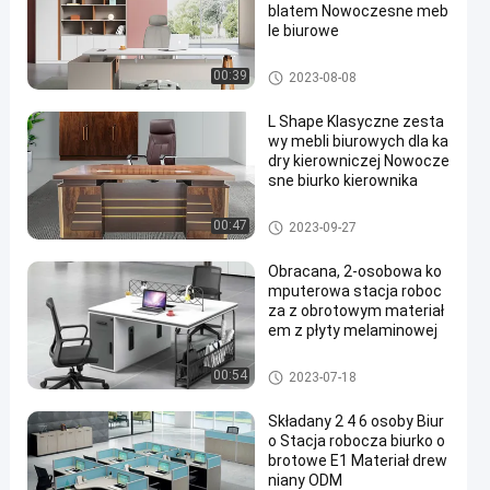
blatem Nowoczesne meb
le biurowe
Biuro handlowe
00:39
2023-08-08
L Shape Klasyczne zesta
wy mebli biurowych dla ka
dry kierowniczej Nowocze
sne biurko kierownika
Biuro handlowe
00:47
2023-09-27
Obracana, 2-osobowa ko
mputerowa stacja roboc
za z obrotowym materiał
em z płyty melaminowej
Stanowisko biurowe
00:54
2023-07-18
Składany 2 4 6 osoby Biur
o Stacja robocza biurko o
brotowe E1 Materiał drew
niany ODM